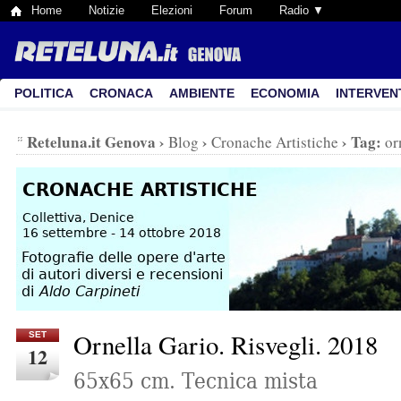
Home
Notizie
Elezioni
Forum
Radio ▼
POLITICA
CRONACA
AMBIENTE
ECONOMIA
INTERVEN
Reteluna.it Genova
›
›
›
Tag:
Blog
Cronache Artistiche
or
Ornella Gario. Risvegli. 2018
SET
12
65x65 cm. Tecnica mista