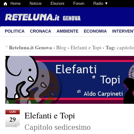
Home
Notizie
Elezioni
Forum
Radio ▼
POLITICA
CRONACA
AMBIENTE
ECONOMIA
INTERVEN
Reteluna.it Genova
›
›
›
Tag:
Blog
Elefanti e Topi
capitol
Elefanti e Topi
LUG
29
Capitolo sedicesimo