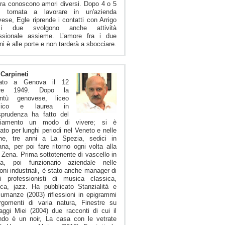
ltra conoscono amori diversi. Dopo 4 o 5
, tornata a lavorare in un'azienda
ese, Egle riprende i contatti con Arrigo
i due svolgono anche attività
essionale assieme. L’amore fra i due
ni è alle porte e non tarderà a sbocciare.
Carpineti
ato a Genova il 12
obre 1949. Dopo la
entù genovese, liceo
ssico e laurea in
sprudenza ha fatto del
iamento un modo di vivere; si è
ato per lunghi periodi nel Veneto e nelle
he, tre anni a La Spezia, sedici in
na, per poi fare ritorno ogni volta alla
 Zena. Prima sottotenente di vascello in
na, poi funzionario aziendale nelle
ioni industriali, è stato anche manager di
pi professionisti di musica classica,
ca, jazz. Ha pubblicato Stanzialità e
umanze (2003) riflessioni in epigrammi
rgomenti di varia natura, Finestre su
ggi Miei (2004) due racconti di cui il
ndo è un noir, La casa con le vetrate