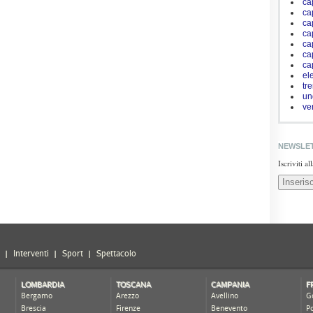
ca
ca
ca
ca
ca
ca
ca
ele
tr
un
ve
NEWSLE
Iscriviti a