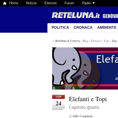
Home
Notizie
Elezioni
Forum
Radio ▼
POLITICA
CRONACA
AMBIENTE
Reteluna.it Genova
›
Blog
›
Elefanti e Topi
›
Tag
Elefanti e Topi
LUG
24
Capitolo quinto
di
Aldo Carpineti