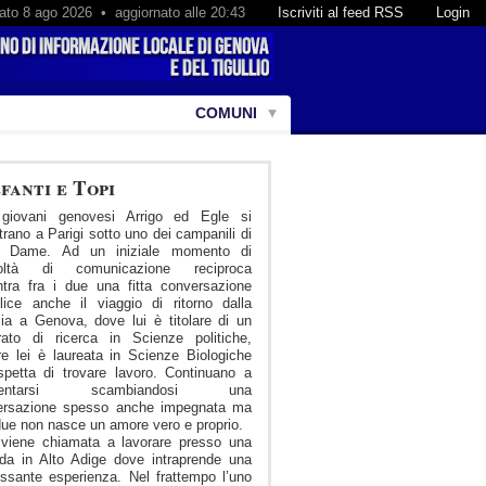
ato 8 ago 2026 • aggiornato alle 20:43
Iscriviti al feed RSS
Login
COMUNI
fanti e Topi
giovani genovesi Arrigo ed Egle si
trano a Parigi sotto uno dei campanili di
e Dame. Ad un iniziale momento di
icoltà di comunicazione reciproca
tra fra i due una fitta conversazione
ice anche il viaggio di ritorno dalla
ia a Genova, dove lui è titolare di un
rato di ricerca in Scienze politiche,
e lei è laureata in Scienze Biologiche
petta di trovare lavoro. Continuano a
quentarsi scambiandosi una
ersazione spesso anche impegnata ma
 due non nasce un amore vero e proprio.
 viene chiamata a lavorare presso una
da in Alto Adige dove intraprende una
essante esperienza. Nel frattempo l’uno