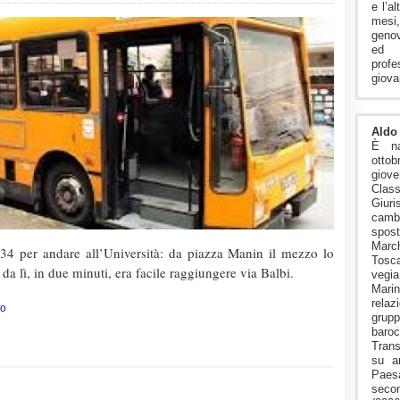
e l’a
mesi
genov
ed 
prof
giova
Aldo 
È n
ott
giov
Cla
Giuri
camb
spost
Marc
l 34 per andare all’Università: da piazza Manin il mezzo lo
Tosca
da lì, in due minuti, era facile raggiungere via Balbi.
vegia
Mari
relaz
to
grup
baroc
Trans
su a
Paesa
seco