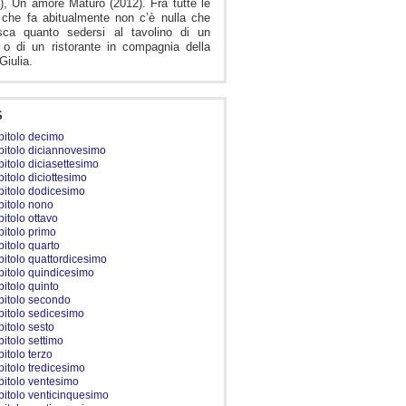
), Un amore Maturo (2012). Fra tutte le
che fa abitualmente non c’è nulla che
isca quanto sedersi al tavolino di un
 o di un ristorante in compagnia della
 Giulia.
S
pitolo decimo
pitolo diciannovesimo
pitolo diciasettesimo
pitolo diciottesimo
pitolo dodicesimo
pitolo nono
pitolo ottavo
pitolo primo
pitolo quarto
pitolo quattordicesimo
pitolo quindicesimo
pitolo quinto
pitolo secondo
pitolo sedicesimo
pitolo sesto
pitolo settimo
pitolo terzo
pitolo tredicesimo
pitolo ventesimo
pitolo venticinquesimo