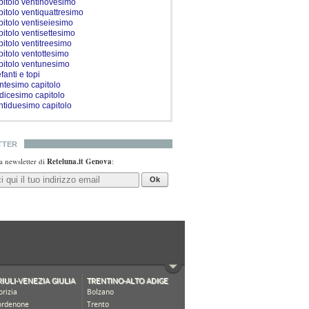
pitolo ventinovesimo
pitolo ventiquattresimo
pitolo ventiseiesimo
pitolo ventisettesimo
pitolo ventitreesimo
pitolo ventottesimo
pitolo ventunesimo
fanti e topi
entesimo capitolo
dicesimo capitolo
ntiduesimo capitolo
TTER
lla newsletter di
Reteluna.it Genova
:
Ok