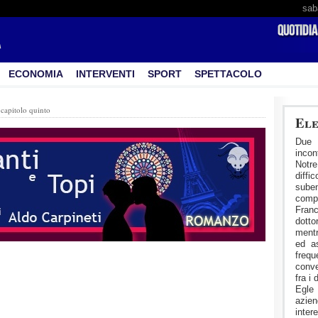
sab
ECONOMIA
INTERVENTI
SPORT
SPETTACOLO
:
capitolo quinto
Ele
Due 
incon
Notr
diff
suben
compl
Franc
dotto
mentr
ed as
fre
conv
fra i
Egle
azien
inter