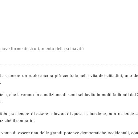
nuove forme di sfruttamento della schiavitù
d assumere un ruolo ancora più centrale nella vita dei cittadini, uno dei
.
tela, che lavorano in condizione di semi-schiavitù in molti latifondi del Su
o.
o, sostenere di essere a favore di questa situazione, non resterete sorp
zichè il contrario.
si vanta di essere una delle grandi potenze democratiche occidentali, co