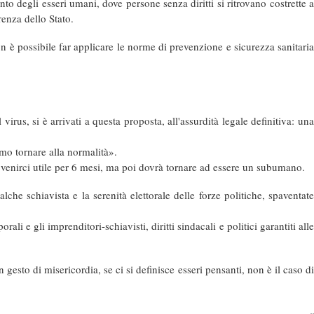
 degli esseri umani, dove persone senza diritti si ritrovano costrette a
renza dello Stato.
 è possibile far applicare le norme di prevenzione e sicurezza sanitaria
irus, si è arrivati a questa proposta, all'assurdità legale definitiva: una
imo tornare alla normalità».
ò venirci utile per 6 mesi, ma poi dovrà tornare ad essere un subumano.
lche schiavista e la serenità elettorale delle forze politiche, spaventate
ali e gli imprenditori-schiavisti, diritti sindacali e politici garantiti alle
esto di misericordia, se ci si definisce esseri pensanti, non è il caso di