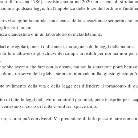
to di Toscana 1786), sussiste ancora nel 2020 un sistema di sfruttamento
ione a qualsiasi legge, fra l'impotenza delle forze dell'ordine e l'indiffe
rovvisa epifania morale, ma a causa della sensazionale scoperta che non
egli esseri umani.
bisca clandestina o in un laboratorio di metanfetamine.
ri e irregolari, onesti o disonesti, ma segue solo le leggi della natura.
i loro attraverso gli schiavi dei campi, invisibili per noi ma non per il v
.
potrebbe avere a che fare con la nostra, ma poi la situazione potrà beniss
coltore, un servo della gleba, straniero non vale nulla, giusto giusto pu
sto svilimento della vita e della legge per difendere il tornaconto di qua
 di tutte le leggi del lavoro, controlli periodici, pene inasprite per i capor
ntesimo il costo di frutta e verdura, spiace dirlo.
 no, se uno può conviverci. Ma pretendere di farlo passare pure come un g