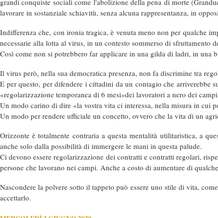
grandi conquiste sociali come l'abolizione della pena di morte (Granduca
lavorare in sostanziale schiavitù, senza alcuna rappresentanza, in opposiz
Indifferenza che, con ironia tragica, è venuta meno non per qualche imp
necessarie alla lotta al virus, in un contesto sommerso di sfruttamento d
Così come non si potrebbero far applicare in una gilda di ladri, in una 
Il virus però, nella sua democratica presenza, non fa discrimine tra regola
E per questo, per difendere i cittadini da un contagio che arriverebbe su d
«regolarizzazione temporanea di 6 mesi»dei lavoratori a nero dei campi
Un modo carino di dire «la vostra vita ci interessa, nella misura in cui 
Un modo per rendere ufficiale un concetto, ovvero che la vita di un agri
Orizzonte è totalmente contraria a questa mentalità utilitaristica, a que
anche solo dalla possibilità di immergere le mani in questa palude.
Ci devono essere regolarizzazione dei contratti e contratti regolari, rispetto
persone che lavorano nei campi. Anche a costo di aumentare di qualche ce
Nascondere la polvere sotto il tappeto può essere uno stile di vita, come
accettarlo.