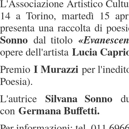
L'Associazione Artistico Cult
14 a Torino, martedì 15 apr
presenta una raccolta di poes
Sonno
«Evanesce
dal titolo
Lucia Caprio
opere dell'artista
I Murazzi
Premio
per l'inedi
Poesia).
Silvana Sonno
L'autrice
d
Germana Buffetti.
con
Per informazioni: tel. 011 696