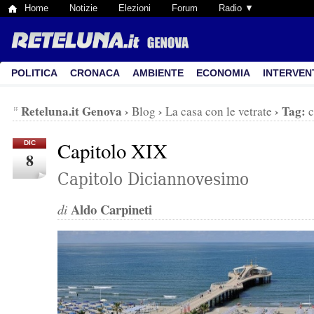
Home
Notizie
Elezioni
Forum
Radio ▼
POLITICA
CRONACA
AMBIENTE
ECONOMIA
INTERVEN
Reteluna.it Genova
›
›
›
Tag:
Blog
La casa con le vetrate
c
Capitolo XIX
DIC
8
Capitolo Diciannovesimo
Aldo Carpineti
di