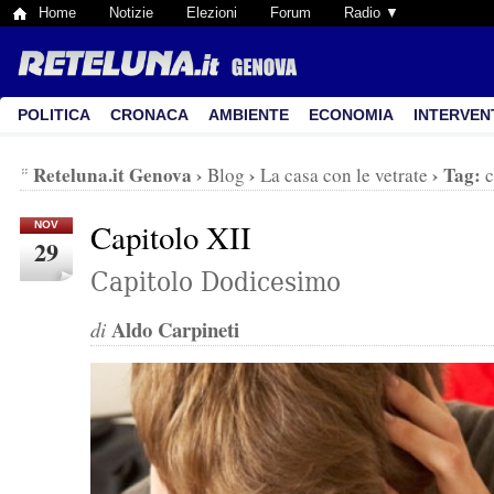
Home
Notizie
Elezioni
Forum
Radio ▼
POLITICA
CRONACA
AMBIENTE
ECONOMIA
INTERVEN
Reteluna.it Genova
›
›
›
Tag:
Blog
La casa con le vetrate
c
Capitolo XII
NOV
29
Capitolo Dodicesimo
Aldo Carpineti
di