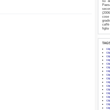
su a
Paesa
seco
(2006
cose 
grad
caffè
figlia
TAG
ca
ca
ca
ca
ca
ca
ca
ca
ca
ca
ca
ca
ca
ca
ca
ca
ca