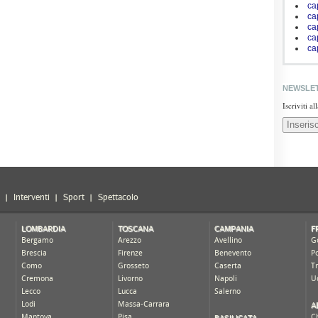
ca
ca
ca
ca
ca
NEWSLE
Iscriviti a