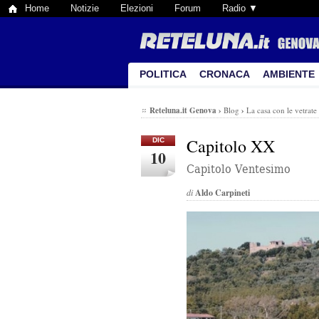
Home
Notizie
Elezioni
Forum
Radio ▼
POLITICA
CRONACA
AMBIENTE
Reteluna.it Genova
›
Blog
›
La casa con le vetrate
Capitolo XX
DIC
10
Capitolo Ventesimo
di
Aldo Carpineti