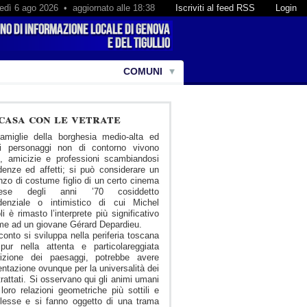
edì 6 ago 2026 • aggiornato alle 18:38
Iscriviti al feed RSS
Login
COMUNI
casa con le vetrate
amiglie della borghesia medio-alta ed
ni personaggi non di contorno vivono
, amicizie e professioni scambiandosi
denze ed affetti; si può considerare un
zo di costume figlio di un certo cinema
cese degli anni ’70 cosiddetto
idenziale o intimistico di cui Michel
li è rimasto l’interprete più significativo
me ad un giovane Gérard Depardieu.
cconto si sviluppa nella periferia toscana
pur nella attenta e particolareggiata
rizione dei paesaggi, potrebbe avere
ntazione ovunque per la universalità dei
trattati. Si osservano qui gli animi umani
 loro relazioni geometriche più sottili e
lesse e si fanno oggetto di una trama