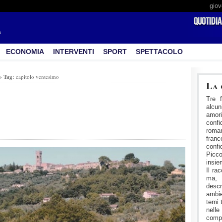
giov
ECONOMIA
INTERVENTI
SPORT
SPETTACOLO
›
Tag:
capitolo ventesimo
La 
Tre f
alcu
amori
confi
roman
fran
conf
Picco
insie
Il ra
ma, 
desc
ambie
temi 
nelle
comp