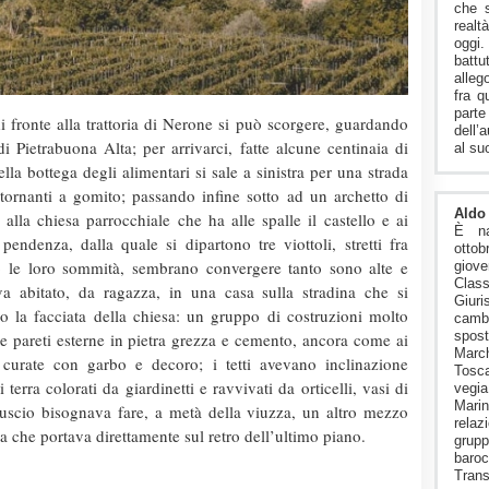
che s
realt
oggi.
battu
alleg
fra q
parte
 fronte alla trattoria di Nerone si può scorgere, guardando
dell’
di Pietrabuona Alta; per arrivarci, fatte alcune centinaia di
al su
ella bottega degli alimentari si sale a sinistra per una strada
 tornanti a gomito; passando infine sotto ad un archetto di
Aldo 
 alla chiesa parrocchiale che ha alle spalle il castello e ai
È n
endenza, dalla quale si dipartono tre viottoli, stretti fra
ott
o le loro sommità, sembrano convergere tanto sono alte e
giov
Cla
va abitato, da ragazza, in una casa sulla stradina che si
Giuri
o la facciata della chiesa: un gruppo di costruzioni molto
camb
spost
le pareti esterne in pietra grezza e cemento, ancora come ai
Marc
e curate con garbo e decoro; i tetti avevano inclinazione
Tosca
 terra colorati da giardinetti e ravvivati da orticelli, vasi di
vegia
Mari
ll’uscio bisognava fare, a metà della viuzza, un altro mezzo
relaz
a che portava direttamente sul retro dell’ultimo piano.
grup
baroc
Trans