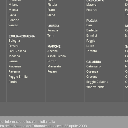
i informazione locale in tutta Italia
istro della Stampa del Tribunale di Lecce il 22 aprile 2008