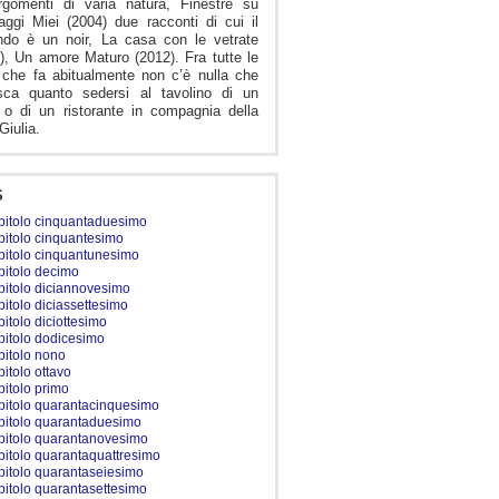
rgomenti di varia natura, Finestre su
ggi Miei (2004) due racconti di cui il
ndo è un noir, La casa con le vetrate
), Un amore Maturo (2012). Fra tutte le
che fa abitualmente non c’è nulla che
isca quanto sedersi al tavolino di un
 o di un ristorante in compagnia della
 Giulia.
S
pitolo cinquantaduesimo
pitolo cinquantesimo
pitolo cinquantunesimo
pitolo decimo
pitolo diciannovesimo
pitolo diciassettesimo
pitolo diciottesimo
pitolo dodicesimo
pitolo nono
pitolo ottavo
pitolo primo
pitolo quarantacinquesimo
pitolo quarantaduesimo
pitolo quarantanovesimo
pitolo quarantaquattresimo
pitolo quarantaseiesimo
pitolo quarantasettesimo