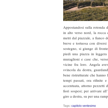
Appostandosi sulla rotonda di
in alto verso nord, la rocca 
metri dal piazzale, a fianco d
breve e tortuosa con diversi
sostegno, si giunge di fronte
piedi una piazza in leggera p
muraglioni e case che, vers
vicine fra loro. Angela ave
svincola da destra, guardand
bene ristrutturate che hanno 
tempi passati, ora rifinite 
accentuata, attorno pezzetti di
fiori sospesi; per arrivare a
giro a destra, su per una ramp
Tags:
capitolo ventesimo