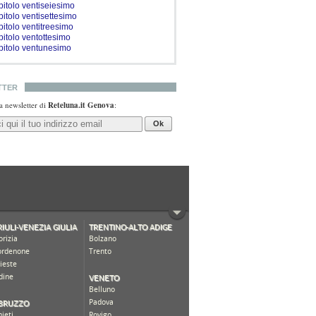
pitolo ventiseiesimo
pitolo ventisettesimo
pitolo ventitreesimo
pitolo ventottesimo
pitolo ventunesimo
TTER
lla newsletter di
Reteluna.it Genova
:
Ok