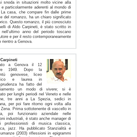
i snoda in situazioni molto vicine alla
à e particolarmente aderenti al mondo di
 La casa, che compare fin dalle prime
te del romanzo, ha un chiaro significato
orico. Questo romanzo, il più conosciuto
uelli di Aldo Carpineti, è stato scritto in
 nell’ultimo anno del periodo toscano
autore e per il resto contemporaneamente
o rientro a Genova.
Carpineti
ato a Genova il 12
obre 1949. Dopo la
entù genovese, liceo
ssico e laurea in
sprudenza ha fatto del
iamento un modo di vivere; si è
ato per lunghi periodi nel Veneto e nelle
he, tre anni a La Spezia, sedici in
na, per poi fare ritorno ogni volta alla
 Zena. Prima sottotenente di vascello in
na, poi funzionario aziendale nelle
ioni industriali, è stato anche manager di
pi professionisti di musica classica,
ca, jazz. Ha pubblicato Stanzialità e
umanze (2003) riflessioni in epigrammi