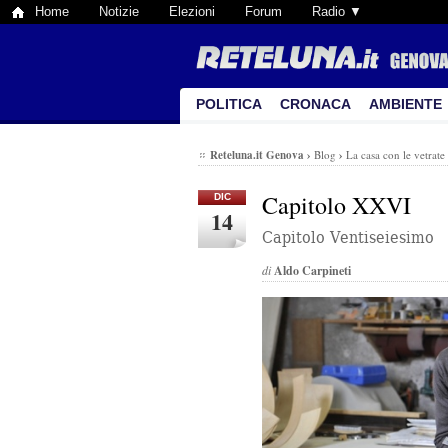
Home
Notizie
Elezioni
Forum
Radio ▼
POLITICA
CRONACA
AMBIENTE
Reteluna.it Genova
›
Blog
›
La casa con le vetrate
Capitolo XXVI
DIC
14
Capitolo Ventiseiesimo
di
Aldo Carpineti