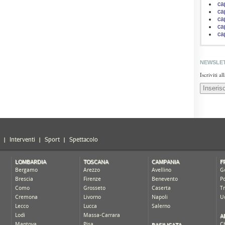
ca
ca
ca
ca
ca
NEWSLE
Iscriviti a