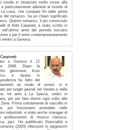
i snoda in situazioni molto vicine alla
à e particolarmente aderenti al mondo di
 La casa, che compare fin dalle prime
te del romanzo, ha un chiaro significato
orico. Questo romanzo, il più conosciuto
uelli di Aldo Carpineti, è stato scritto in
 nell’ultimo anno del periodo toscano
autore e per il resto contemporaneamente
o rientro a Genova.
Carpineti
ato a Genova il 12
obre 1949. Dopo la
entù genovese, liceo
ssico e laurea in
sprudenza ha fatto del
iamento un modo di vivere; si è
ato per lunghi periodi nel Veneto e nelle
he, tre anni a La Spezia, sedici in
na, per poi fare ritorno ogni volta alla
 Zena. Prima sottotenente di vascello in
na, poi funzionario aziendale nelle
ioni industriali, è stato anche manager di
pi professionisti di musica classica,
ca, jazz. Ha pubblicato Stanzialità e
umanze (2003) riflessioni in epigrammi