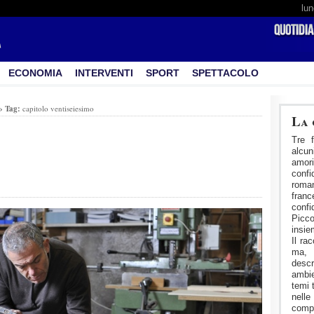
lun
ECONOMIA
INTERVENTI
SPORT
SPETTACOLO
›
Tag:
capitolo ventiseiesimo
La 
Tre f
alcu
amori
confi
roman
fran
conf
Picco
insie
Il ra
ma, 
desc
ambie
temi 
nelle
comp