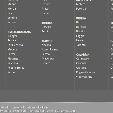
i informazione locale in tutta Italia
istro della Stampa del Tribunale di Lecce il 22 aprile 2008