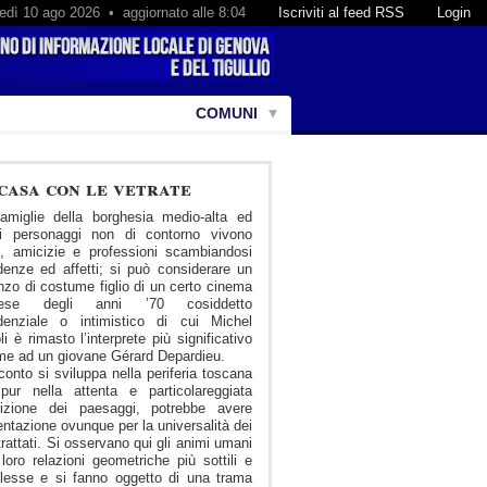
edì 10 ago 2026 • aggiornato alle 8:04
Iscriviti al feed RSS
Login
COMUNI
casa con le vetrate
amiglie della borghesia medio-alta ed
ni personaggi non di contorno vivono
, amicizie e professioni scambiandosi
denze ed affetti; si può considerare un
zo di costume figlio di un certo cinema
cese degli anni ’70 cosiddetto
idenziale o intimistico di cui Michel
li è rimasto l’interprete più significativo
me ad un giovane Gérard Depardieu.
cconto si sviluppa nella periferia toscana
pur nella attenta e particolareggiata
rizione dei paesaggi, potrebbe avere
ntazione ovunque per la universalità dei
trattati. Si osservano qui gli animi umani
 loro relazioni geometriche più sottili e
lesse e si fanno oggetto di una trama