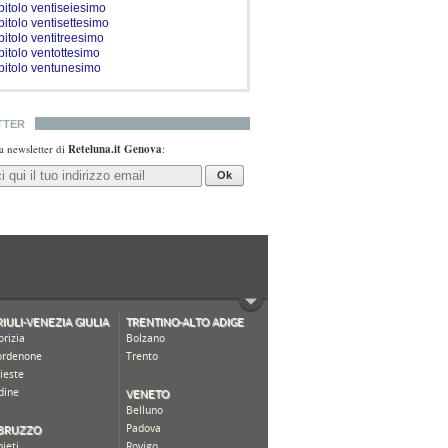
pitolo ventiseiesimo
pitolo ventisettesimo
pitolo ventitreesimo
pitolo ventottesimo
pitolo ventunesimo
TTER
lla newsletter di
Reteluna.it Genova
:
Ok