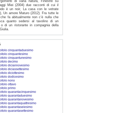
rgomenti di varia natura, Finestre su
ggi Miei (2004) due racconti di cui il
ndo è un noir, La casa con le vetrate
), Un amore Maturo (2012). Fra tutte le
che fa abitualmente non c’è nulla che
isca quanto sedersi al tavolino di un
 o di un ristorante in compagnia della
 Giulia.
S
pitolo cinquantaduesimo
pitolo cinquantesimo
pitolo cinquantunesimo
pitolo decimo
pitolo diciannovesimo
pitolo diciassettesimo
pitolo diciottesimo
pitolo dodicesimo
pitolo nono
pitolo ottavo
pitolo primo
pitolo quarantacinquesimo
pitolo quarantaduesimo
pitolo quarantanovesimo
pitolo quarantaquattresimo
pitolo quarantaseiesimo
pitolo quarantasettesimo