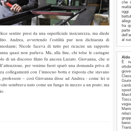
che s
realt
oggi.
battu
alleg
fra q
parte
 fece sentire presi da una superficiale insicurezza, ma diede
dell’
lito. Andrea, avvertendo l’ostilità pur non dichiarata di
al su
modante; Nicole faceva di tutto per ricucire un rapporto
anna quasi non parlava. Ma, alla fine, chi tolse le castagne
Aldo 
lo di un discorso filato fu ancora Luzato. Giovanna, che si
È n
ll’attenzione, per venirne fuori sparò una domanda priva di
ott
za collegamenti con l’innocuo botta e risposta che stavano
giov
Cla
 professore – così Giovanna disse ad Andrea - come lei si
Giuri
quesito sembrava nato come un fungo in mezzo a un prato; ma
camb
spost
io.
Marc
Tosca
vegia
Mari
relaz
grup
baroc
Trans