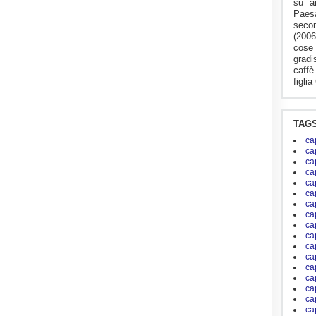
su a
Paesa
seco
(2006
cose 
grad
caffè
figlia
TAG
ca
ca
ca
ca
ca
ca
ca
ca
ca
ca
ca
ca
ca
ca
ca
ca
ca