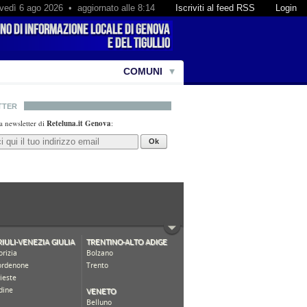
vedì 6 ago 2026 • aggiornato alle 8:14
Iscriviti al feed RSS
Login
COMUNI
TTER
lla newsletter di
Reteluna.it Genova
:
Ok