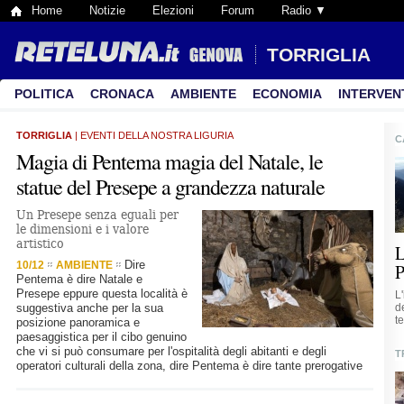
Home
Notizie
Elezioni
Forum
Radio ▼
TORRIGLIA
POLITICA
CRONACA
AMBIENTE
ECONOMIA
INTERVEN
TORRIGLIA
| EVENTI DELLA NOSTRA LIGURIA
C
Magia di Pentema magia del Natale, le
statue del Presepe a grandezza naturale
Un Presepe senza eguali per
le dimensioni e i valore
artistico
L
Dire
10/12
AMBIENTE
P
Pentema è dire Natale e
Presepe eppure questa località è
L
suggestiva anche per la sua
d
t
posizione panoramica e
paesaggistica per il cibo genuino
che vi si può consumare per l'ospitalità degli abitanti e degli
T
operatori culturali della zona, dire Pentema è dire tante prerogative