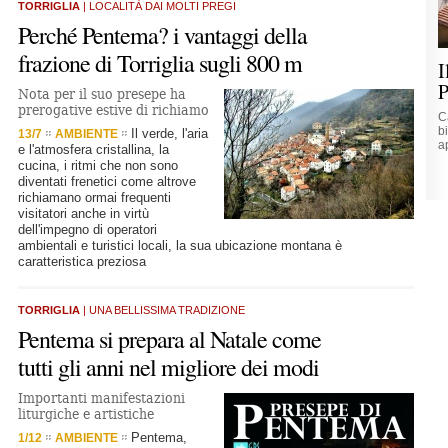
TORRIGLIA
| LOCALITÀ DAI MOLTI PREGI
Perché Pentema? i vantaggi della
frazione di Torriglia sugli 800 m
I
P
Nota per il suo presepe ha
prerogative estive di richiamo
C
b
Il verde, l'aria
13/7
AMBIENTE
a
e l'atmosfera cristallina, la
cucina, i ritmi che non sono
diventati frenetici come altrove
richiamano ormai frequenti
visitatori anche in virtù
dell'impegno di operatori
ambientali e turistici locali, la sua ubicazione montana è
caratteristica preziosa
TORRIGLIA
| UNA BELLISSIMA TRADIZIONE
Pentema si prepara al Natale come
tutti gli anni nel migliore dei modi
Importanti manifestazioni
liturgiche e artistiche
Pentema,
1/12
AMBIENTE