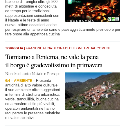
frazione di Torriglia oltre gli 800
metri di altitudine è conosciuta
da tempo per le tradizionali
rappresentazioni coincidenti con
il Natale e le feste di anno
nuovo, ottime occasioni anche
per respirare un ambiente sano e paesaggisticamente prezioso e per
fare onore alla appetitosa cucina
TORRIGLIA
| FRAZIONE A UNA DECINA DI CHILOMETRI DAL COMUNE
Torniamo a Pentema, ne vale la pena
il borgo è gradevolissimo in primavera
Non è soltanto Natale e Presepe
Presenta
6/4
AMBIENTE
antichità di alto valore culturale,
il suo ambiente offre suggestioni
in termini di struttura urbanistica,
verde, tranquillità, buona cucina
ed atmosfere delle più vivibili,
operatori ambientali ne hanno
recuperato le presenze turistiche
e i valori abitativi