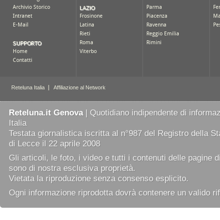
Reteluna.it Genova
| Quotidiano indipendente di informazi
Italia
Testata giornalistica iscritta al n°987 del Registro della 
di Lecce il 22 aprile 2008
Gli articoli, le foto, i video e tutti i contenuti delle pagine 
sono di nostra esclusiva proprietà.
Vietata la riproduzione senza consenso esplicito.
Ogni informazione riprodotta dovrà contenere un valido rif