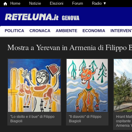
Home
Notizie
Elezioni
Forum
Radio ▼
POLITICA
CRONACA
AMBIENTE
ECONOMIA
INTERVEN
Mostra a Yerevan in Armenia di Filippo B
"Lo stolto e il bue" di Filippo
"Il diavolo" di Filippo
Hrant Ma
Biagioli
Biagioli
ospitant
Armenia 