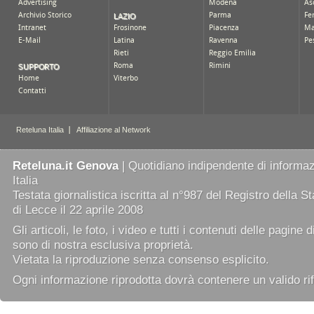
Reteluna.it Genova
| Quotidiano indipendente di informazi
Italia
Testata giornalistica iscritta al n°987 del Registro della 
di Lecce il 22 aprile 2008
Gli articoli, le foto, i video e tutti i contenuti delle pagine 
sono di nostra esclusiva proprietà.
Vietata la riproduzione senza consenso esplicito.
Ogni informazione riprodotta dovrà contenere un valido rif