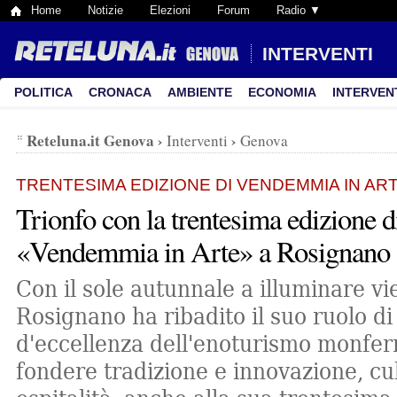
Home
Notizie
Elezioni
Forum
Radio ▼
INTERVENTI
POLITICA
CRONACA
AMBIENTE
ECONOMIA
INTERVEN
Reteluna.it Genova
›
›
Interventi
Genova
TRENTESIMA EDIZIONE DI VENDEMMIA IN AR
Trionfo con la trentesima edizione d
«Vendemmia in Arte» a Rosignano
Con il sole autunnale a illuminare vie 
Rosignano ha ribadito il suo ruolo d
d'eccellenza dell'enoturismo monfer
fondere tradizione e innovazione, cu