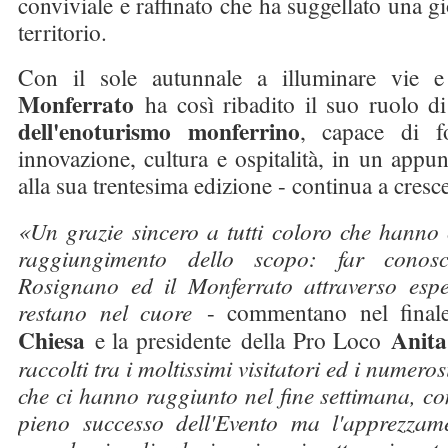
conviviale e raffinato che ha suggellato una gio
territorio.
Con il sole autunnale a illuminare vie e
Monferrato
ha così ribadito il suo ruolo d
dell'enoturismo monferrino
, capace di f
innovazione, cultura e ospitalità, in un app
alla sua trentesima edizione - continua a cresc
«Un grazie sincero a tutti coloro che hanno 
raggiungimento dello scopo: far conos
Rosignano ed il Monferrato attraverso espe
restano nel cuore
- commentano nel final
Chiesa
Anit
e la presidente della Pro Loco
raccolti tra i moltissimi visitatori ed i numero
che ci hanno raggiunto nel fine settimana, c
pieno successo dell'Evento ma l'apprezzame