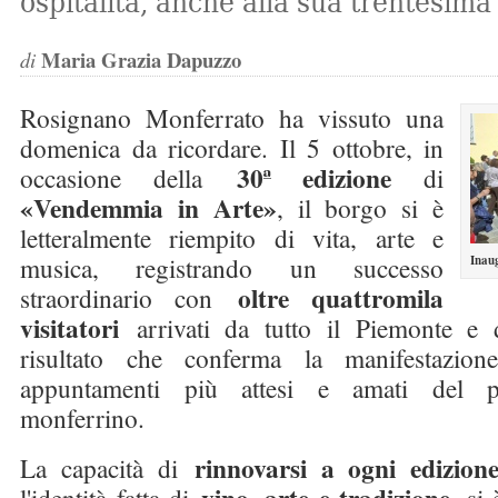
ospitalità, anche alla sua trentesima
Maria Grazia Dapuzzo
di
Rosignano Monferrato ha vissuto una
domenica da ricordare. Il 5 ottobre, in
30ª edizione
occasione della
di
«Vendemmia in Arte»
, il borgo si è
letteralmente riempito di vita, arte e
musica, registrando un successo
Inau
oltre quattromila
straordinario con
visitatori
arrivati da tutto il Piemonte e
risultato che conferma la manifestazi
appuntamenti più attesi e amati del p
monferrino.
rinnovarsi a ogni edizion
La capacità di