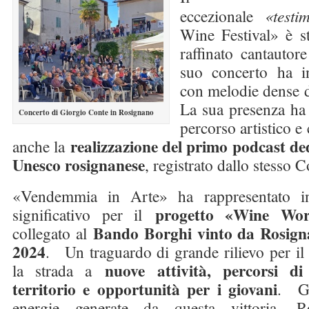
eccezionale
«test
Wine Festival» è 
raffinato cantautor
suo concerto ha in
con melodie dense d
La sua presenza ha 
Concerto di Giorgio Conte in Rosignano
percorso artistico e 
realizzazione del primo podcast de
anche la
Unesco rosignanese
, registrato dallo stesso C
«Vendemmia in Arte» ha rappresentato in
progetto «Wine Wor
significativo per il
Bando Borghi vinto da Rosign
collegato al
2024
. Un traguardo di grande rilievo per il
nuove attività, percorsi di
la strada a
territorio e opportunità per i giovani
. Gr
energie generate da questa vittoria, 