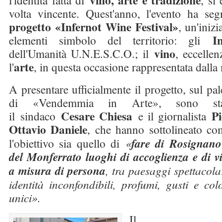
vino, arte e tradizione
l'identità fatta di
, si
volta vincente. Quest'anno, l'evento ha se
progetto «Infernot Wine Festival»
, un'inizi
I
elementi simbolo del territorio: gli
vino
dell'Umanità U.N.E.S.C.O.; il
, eccelle
arte
l'
, in questa occasione rappresentata dalla
A presentare ufficialmente il progetto, sul pa
di «Vendemmia in Arte», sono sta
Cesare Chiesa
Pi
il sindaco
e il giornalista
Ottavio Daniele
, che hanno sottolineato co
l'obiettivo sia quello di
«
fare di Rosignano
del Monferrato luoghi di accoglienza e di vi
a misura di persona
, tra paesaggi spettacola
identità inconfondibili, profumi, gusti e col
unici».
Il p