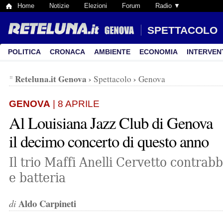
Home
Notizie
Elezioni
Forum
Radio ▼
SPETTACOLO
POLITICA
CRONACA
AMBIENTE
ECONOMIA
INTERVEN
Reteluna.it Genova
›
›
Spettacolo
Genova
GENOVA
| 8 APRILE
Al Louisiana Jazz Club di Genova
il decimo concerto di questo anno
Il trio Maffi Anelli Cervetto contra
e batteria
Aldo Carpineti
di