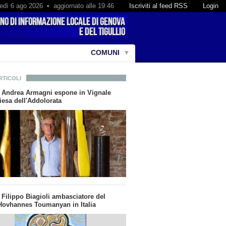
edì 6 ago 2026 • aggiornato alle 19:46
Iscriviti al feed RSS
Login
COMUNI
RTICOLI
ta Andrea Armagni espone in Vignale
iesa dell'Addolorata
a Filippo Biagioli ambasciatore del
ovhannes Toumanyan in Italia