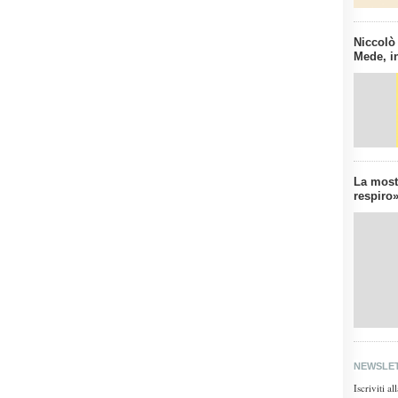
Niccolò
Mede, in
La mostr
respiro»
NEWSLE
Iscriviti a