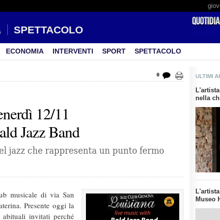
giov
SPETTACOLO
ECONOMIA
INTERVENTI
SPORT
SPETTACOLO
0
ULTIMI A
L'artis
nella ch
nerdì 12/11
Bald Jazz Band
el jazz che rappresenta un punto fermo
L'artist
Club musicale di via San
Museo H
aterina. Presente oggi la
 abituali invitati perché