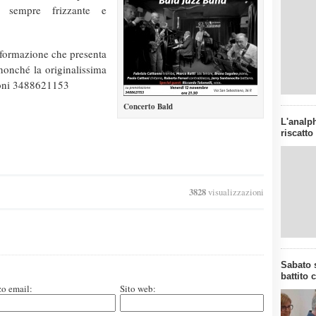
 sempre frizzante e
formazione che presenta
onché la originalissima
ioni 3488621153
Concerto Bald
L'analph
riscatto
3828
visualizzazioni
Sabato s
battito 
zo email:
Sito web: