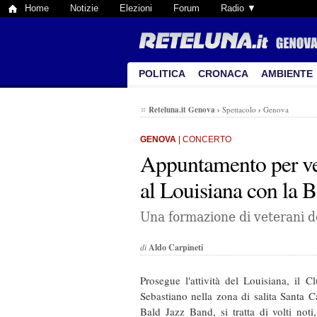
Home
Notizie
Elezioni
Forum
Radio ▼
POLITICA
CRONACA
AMBIENTE
Reteluna.it Genova
›
Spettacolo
›
Genova
GENOVA
| CONCERTO
Appuntamento per ve
al Louisiana con la 
Una formazione di veterani d
di
Aldo Carpineti
Prosegue l'attività del Louisiana, il 
Sebastiano nella zona di salita Santa C
Bald Jazz Band, si tratta di volti noti,