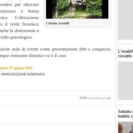
omfort per ritrovare
benessere e forma
isica. L'ubicazione
ra il verde favorisce
Colonia Arnaldi
nche la distensione a
ivello psicologico.
nche sede di eventi come presentazione libri e congressi,
L'analph
mpio ristorante dietetico se è il caso
riscatto
abato 27 giugno 2015
 RIPRODUZIONE RISERVATA
2569
visualizzazioni
Sabato s
battito 