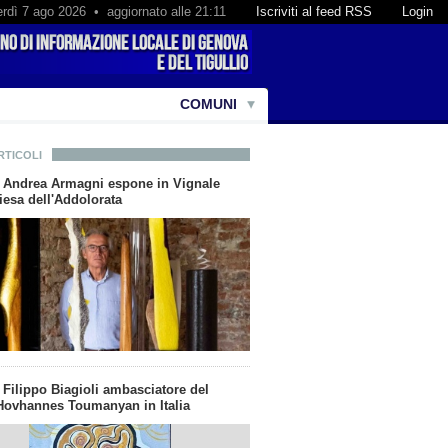
rdì 7 ago 2026 • aggiornato alle 21:11
Iscriviti al feed RSS
Login
COMUNI
RTICOLI
ta Andrea Armagni espone in Vignale
iesa dell'Addolorata
a Filippo Biagioli ambasciatore del
ovhannes Toumanyan in Italia