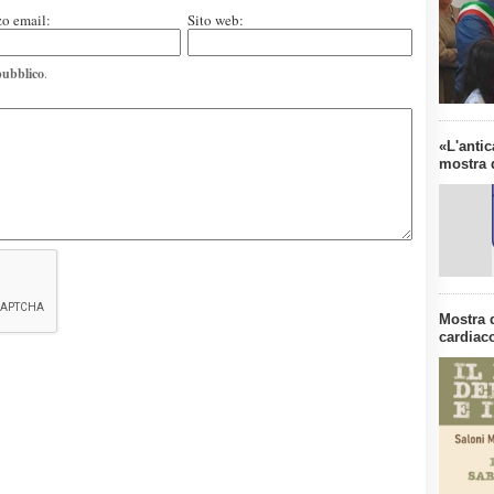
zo email:
Sito web:
pubblico
.
«L'antic
mostra d
Mostra 
cardiaco