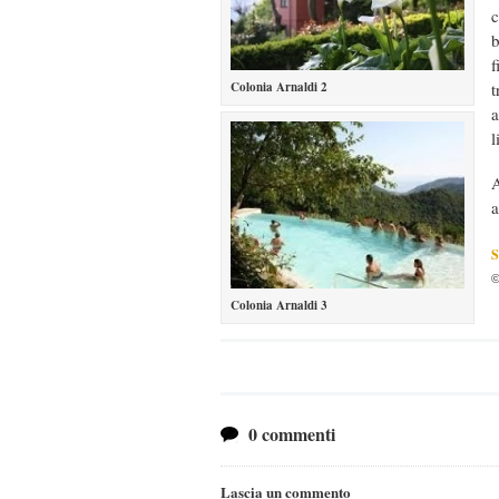
c
f
Colonia Arnaldi 2
t
a
l
A
a
S
©
Colonia Arnaldi 3
0 commenti
Lascia un commento