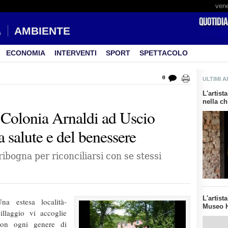
vene
AMBIENTE
ECONOMIA
INTERVENTI
SPORT
SPETTACOLO
0
ULTIMI A
L'artis
nella ch
 Colonia Arnaldi ad Uscio
a salute e del benessere
bogna per riconciliarsi con se stessi
L'artist
na estesa località-
Museo H
illaggio vi accoglie
con ogni genere di