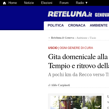
Home
Notizie
Elezioni
Forum
Radio ▼
POLITICA
CRONACA
AMBIENTE
Reteluna.it Genova
›
Ambiente
›
Uscio
USCIO
| OGNI GENERE DI CURA
Gita domenicale alla
Tempio e ritrovo dell
A pochi km da Recco verso Tri
di
Aldo Carpineti
U
v