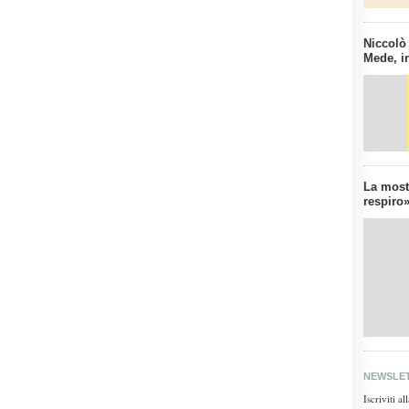
Niccolò
Mede, in
La mostr
respiro»
NEWSLE
Iscriviti a