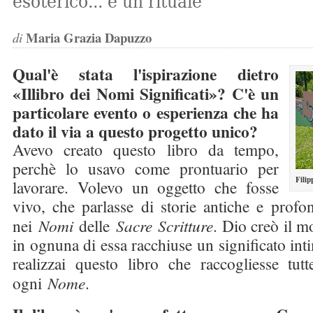
esoterico... è un rituale
Maria Grazia Dapuzzo
di
Qual'è stata l'ispirazione dietro
«Illibro dei Nomi Significati»? C'è un
particolare evento o esperienza che ha
dato il via a questo progetto unico?
Avevo creato questo libro da tempo,
perchè lo usavo come prontuario per
Filip
lavorare. Volevo un oggetto che fosse
vivo, che parlasse di storie antiche e profo
nei
Nomi
delle
Sacre
Scritture
. Dio creò il 
in ognuna di essa racchiuse un significato in
realizzai questo libro che raccogliesse tutt
ogni
Nome
.