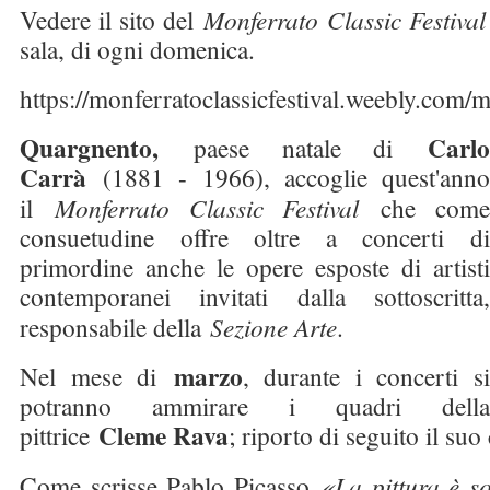
Vedere il sito del
Monferrato Classic Festiva
sala, di ogni domenica.
https://monferratoclassicfestival.weebly.com/
Quargnento,
Carlo
paese natale di
Carrà
(1881 - 1966), accoglie quest'ann
il
Monferrato Classic Festival
che com
consuetudine offre oltre a concerti di
primordine anche le opere esposte di artisti
contemporanei invitati dalla sottoscritta,
responsabile della
Sezione Arte
.
marzo
Nel mese di
, durante i concerti s
potranno ammirare i quadri della
Cleme Rava
pittrice
; riporto di seguito il suo
Come scrisse Pablo Picasso
«La pittura è s