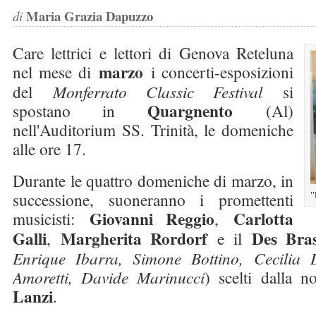
Maria Grazia Dapuzzo
di
Care lettrici e lettori di Genova Reteluna
marzo
nel mese di
i concerti-esposizioni
del
Monferrato Classic Festival
si
Quargnento
spostano in
(Al)
nell'Auditorium SS. Trinità, le domeniche
alle ore 17.
Durante le quattro domeniche di marzo, in
successione, suoneranno i promettenti
"
Giovanni Reggio
Carlotta
musicisti:
,
Galli
Margherita Rordorf
Des Bra
,
e il
Enrique Ibarra, Simone Bottino, Cecilia 
Amoretti, Davide Marinucci
) scelti dalla n
Lanzi
.