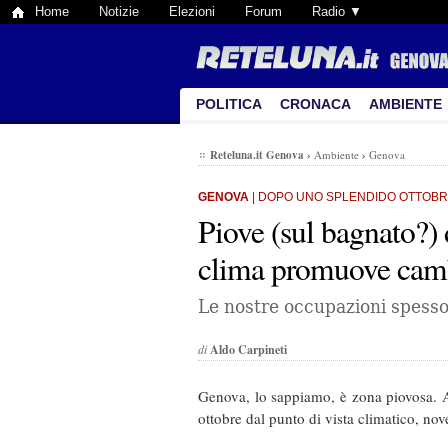
Home
Notizie
Elezioni
Forum
Radio ▼
POLITICA
CRONACA
AMBIENTE
Reteluna.it Genova
›
Ambiente
›
Genova
GENOVA
| DOPO UNO SPLENDIDO OTTOB
Piove (sul bagnato?) d
clima promuove camb
Le nostre occupazioni spesso
di
Aldo Carpineti
Genova, lo sappiamo, è zona piovosa.
ottobre dal punto di vista climatico, nov