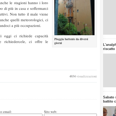
anche le stagioni hanno i loro
 po di più in casa e soffermarci
ruttivi. Non tutto il male viene
anche quelli meteorologici, ci
icandoci a più occupazioni.
i oggi ci richiede capacità
Pioggia battente da diversi
 richiedercele, ci offre le
giorni
L'analph
riscatto
4034
visualizzazioni
Sabato s
battito 
zo email:
Sito web: