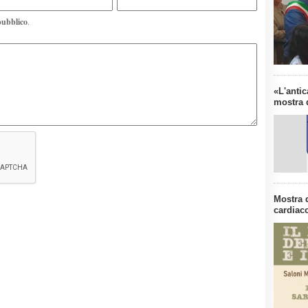
pubblico
.
«L'antic
mostra d
Mostra 
cardiaco