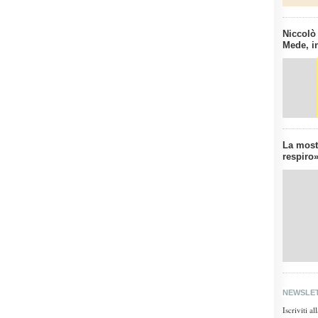
Niccolò
Mede, in
La mostr
respiro»
NEWSLE
Iscriviti a