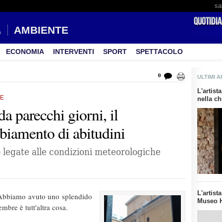
sa
AMBIENTE
ECONOMIA
INTERVENTI
SPORT
SPETTACOLO
0
ULTIMI A
L'artis
RE
nella ch
a parecchi giorni, il
iamento di abitudini
 legate alle condizioni meteorologiche
L'artist
 Abbiamo avuto uno splendido
Museo H
embre è tutt'altra cosa.