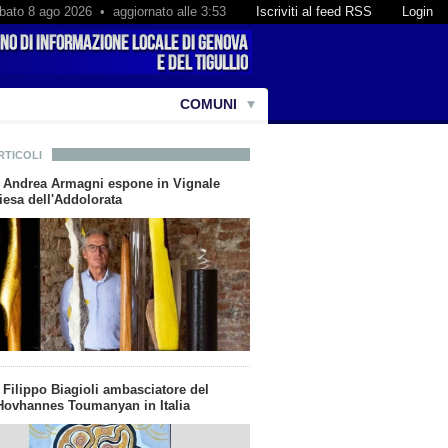
bato 8 ago 2026 • aggiornato alle 3:53
Iscriviti al feed RSS
Login
COMUNI
RTICOLI
ta Andrea Armagni espone in Vignale
iesa dell'Addolorata
a Filippo Biagioli ambasciatore del
ovhannes Toumanyan in Italia