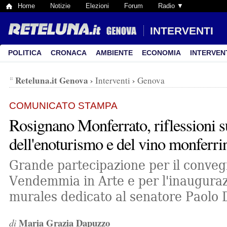
Home
Notizie
Elezioni
Forum
Radio ▼
INTERVENTI
POLITICA
CRONACA
AMBIENTE
ECONOMIA
INTERVEN
Reteluna.it Genova
›
›
Interventi
Genova
COMUNICATO STAMPA
Rosignano Monferrato, riflessioni s
dell'enoturismo e del vino monferri
Grande partecipazione per il conveg
Vendemmia in Arte e per l'inauguraz
murales dedicato al senatore Paolo
Maria Grazia Dapuzzo
di