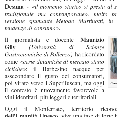
Desana
-
«il momento storico si presta al 
tradizionale ma contemporaneo, molto pr
versione spumante Metodo Martinotti, in
tendenze di consumo»
.
Maurizio
Il giornalista e docente
Gily
(Università di Scienze
Gastronomiche di Pollenzo)
ha ricordato
come
«certe dinamiche di mercato siano
cicliche»
: il Barbesino nacque per
assecondare il gusto dei consumatori,
poi virato verso i SuperTuscan, ma oggi
Conv
il contesto è nuovamente favorevole a
vini identitari, più leggeri e territoriali.
Oggi il Monferrato, territorio ricon
dell'Umanità Unesco
, vive una fase di forte 