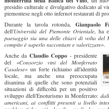
monferrina della Banca del Vino
, un nuo
presidio culturale e divulgativo dedicato al v
piemontese negli otto infernot restaurati di pr
Gianpaolo Fa
Durante la tavola rotonda,
dell'
Università del Piemonte Orientale
, ha 
paesaggio sia una delle chiavi di volta del 
compito è saperlo raccontare e valorizzare»
.
Claudio Coppo
Anche da
- presidente
del
«Consorzio vini del Monferrato
Casalese»
un forte richiamo all'identità
locale, ma anche una preoccupata
disanima di quelle che sono potenziali
Conv
situazioni di difficoltà per un positivo
sviluppo dlelì'Enoturismo in Monferrato:
dall
americani, ai conflitti presenti a livello int
problematiche più locali, quali la cond