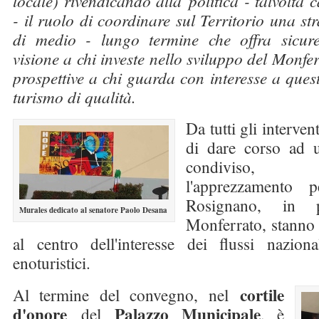
locale) rivendicando alla politica - talvolta 
- il ruolo di coordinare sul Territorio una st
di medio - lungo termine che offra sicur
visione a chi investe nello sviluppo del Monfe
prospettive a chi guarda con interesse a quest
turismo di qualità.
Da tutti gli interven
di dare corso ad 
condiviso,
l'apprezzamento 
Rosignano, in p
Murales dedicato al senatore Paolo Desana
Monferrato, stanno
al centro dell'interesse dei flussi naziona
enoturistici.
cortile
Al termine del convegno, nel
d'onore
Palazzo Municipale
del
, è