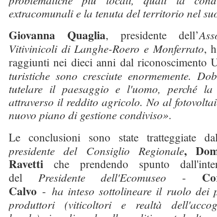
extracomunali e la tenuta del territorio nel s
Giovanna Quaglia
, presidente dell’
Ass
Vitivinicoli di Langhe-Roero e Monferrato
, h
raggiunti nei dieci anni dal riconoscimento
turistiche sono cresciute enormemente. Do
tutelare il paesaggio e l'uomo, perché la
attraverso il reddito agricolo. No al fotovolta
nuovo piano di gestione condiviso»
.
Le conclusioni sono state tratteggiate d
, Dom
presidente del Consiglio Regionale
Ravetti
che prendendo spunto dall'inter
Co
del
Presidente dell'Ecomuseo
-
Calvo
-
ha inteso sottolineare il ruolo dei p
produttori (viticoltori e realtà dell'accog