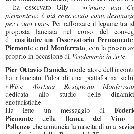
- ha osservato Gily -
«rimane una Cen
piemontese: è più conosciuto come destinazio
per i suoi vini».
Per rafforzare il legame tra i
proposta lanciata nel corso del conve
costituire un Osservatorio Permanente
di
Piemonte e nel Monferrato
, con la presenta
proprio in occasione di
Vendemmia in Arte
.
Pier Ottavio Daniele
, moderatore dell'incont
ha rilanciato l'idea di una piattaforma stabi
«Wine Working Rosignano Monferrat
dedicata allo studio delle dinamic
enoturistiche.
Federi
Ha letto un messaggio di
Piemonte
Banca del Vino 
della
Pollenzo
sezio
che annuncia la nascita di una