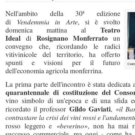
Nell'ambito della 30ª edizione
di
Vendemmia in Arte
, si è svolto
Teatro
domenica mattina al
Ideal
Rosignano Monferrato
di
un
convegno che, ricordando le radici
vitivinicole del territorio, ha offerto
spunti e visioni per il futuro
Conv
dell'economia agricola monferrina.
La prima parte dell'incontro è stata dedicata 
quarantennale di costituzione del Conso
vino simbolo di un'epoca e di una sfida
Gildo Gaviati
ricordato il professor
,
«il Ba
contrastare la crisi dei vini rossi e l'andamen
rosso leggero e
«beverino»
, non ha mai r
successo commerciale, ma oggi - come ha 