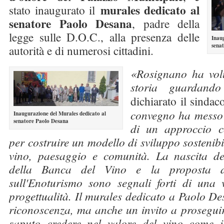
murales dedicato al
stato inaugurato il
senatore Paolo Desana
, padre della
legge sulle D.O.C., alla presenza delle
Inaug
sena
autorità e di numerosi cittadini.
«Rosignano ha volu
storia guardan
dichiarato il sinda
convegno ha messo 
Inaugurazione del Murales dedicato al
senatore Paolo Desana
di un approccio c
per costruire un modello di sviluppo sostenibi
vino, paesaggio e comunità. La nascita de
della Banca del Vino e la proposta d
sull'Enoturismo sono segnali forti di una 
progettualità. Il murales dedicato a Paolo D
riconoscenza, ma anche un invito a proseguir
saputo credere nel valore del vino come id