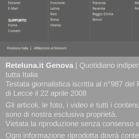
Reteluna.it Genova
| Quotidiano indipen
tutta Italia
Testata giornalistica iscritta al n°987 de
di Lecce il 22 aprile 2008
Gli articoli, le foto, i video e tutti i cont
sono di nostra esclusiva proprietà.
Vietata la riproduzione senza consenso es
Ogni informazione riprodotta dovrà conten