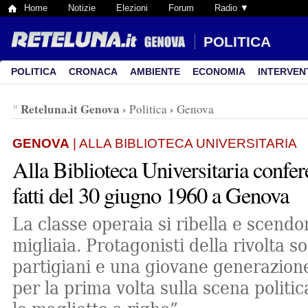
Home
Notizie
Elezioni
Forum
Radio ▼
POLITICA
POLITICA
CRONACA
AMBIENTE
ECONOMIA
INTERVEN
Reteluna.it Genova
›
›
Politica
Genova
GENOVA
| ALLA BIBLIOTECA UNIVERSITARIA
Alla Biblioteca Universitaria confer
fatti del 30 giugno 1960 a Genova
La classe operaia si ribella e scendo
migliaia. Protagonisti della rivolta so
partigiani e una giovane generazione
per la prima volta sulla scena politic