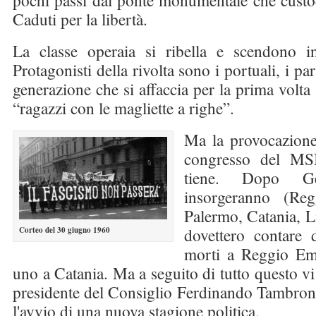
pochi passi dal ponte monumentale che custo
Caduti per la libertà.
La classe operaia si ribella e scendono in
Protagonisti della rivolta sono i portuali, i pa
generazione che si affaccia per la prima volta s
“ragazzi con le magliette a righe”.
Ma la provocazione 
congresso del MS
tiene. Dopo Ge
insorgeranno (Re
Palermo, Catania, Li
dovettero contare d
Corteo del 30 giugno 1960
morti a Reggio Emi
uno a Catania. Ma a seguito di tutto questo vi
presidente del Consiglio Ferdinando Tambroni
l'avvio di una nuova stagione politica.