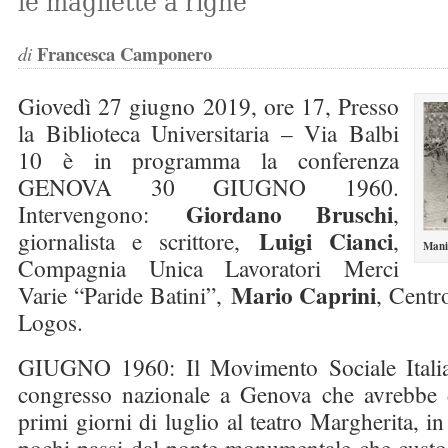
le magliette a righe”
Francesca Camponero
di
Giovedì 27 giugno 2019, ore 17, Presso
la Biblioteca Universitaria – Via Balbi
10 è in programma la conferenza
GENOVA 30 GIUGNO 1960.
Giordano Bruschi
Intervengono:
,
Luigi Cianci
giornalista e scrittore,
,
Mani
Compagnia Unica Lavoratori Merci
Mario Caprini
Varie “Paride Batini”,
, Centr
Logos.
GIUGNO 1960: Il Movimento Sociale Italia
congresso nazionale a Genova che avrebbe d
primi giorni di luglio al teatro Margherita, i