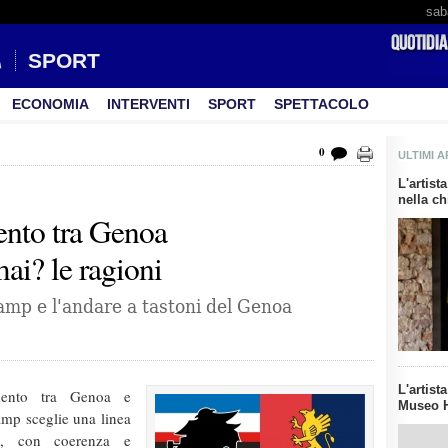
sab
SPORT
ECONOMIA
INTERVENTI
SPORT
SPETTACOLO
0
ULTIMI A
L'artis
nella ch
ento tra Genoa
i? le ragioni
amp e l'andare a tastoni del Genoa
L'artist
imento tra Genoa e
Museo H
mp sceglie una linea
ue, con coerenza e