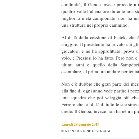
continuità, il Genoa invece procede a 
quattro volte l’allenatore durante una s
migliori a metà campionato, non ha i
una struttura nel proprio cammino.
Al di là della cessione di Piatek, che 
sfuggire. Il presidente ha trovato chi gl
giocatori, e ne ha approfittato; prova 
volo, e Preziosi lo ha fatto. Però non 
ultimi anni e quello della Sampdori
esemplare, al primo un andare per tentat
Non c’è dubbio che gran parte del me
alla fine di ogni anno vede partire i pez
una squadra che poi veleggia più che
Ferrero che, al di là di tutte le sue str
crede. Il Genoa, invece non ha né un pres
Lunedì 28 gennaio 2019
© RIPRODUZIONE RISERVATA