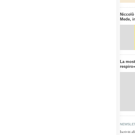
Niccolò
Mede, in
La mostr
respiro»
NEWSLE
Iscriviti a