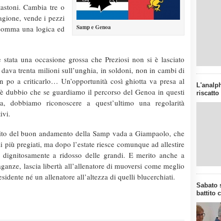
tastoni. Cambia tre o
tagione, vende i pezzi
Samp e Genoa
nsomma una logica ed
è stata una occasione grossa che Preziosi non si è lasciato
i dava trenta milioni sull’unghia, in soldoni, non in cambi di
un po a criticarlo…
Un’opportunità così ghiotta va presa al
L'analph
c’è dubbio che se guardiamo il percorso del Genoa in questi
riscatto
a, dobbiamo riconoscere a quest’ultimo una regolarità
ivi.
rito del buon andamento della Samp vada a Giampaolo, che
zi più pregiati, ma dopo l’estate riesce comunque ad allestire
 dignitosamente a ridosso delle grandi. E merito anche a
avaganze, lascia libertà all’allenatore di muoversi come meglio
idente né un allenatore all’altezza di quelli blucerchiati.
Sabato s
battito 