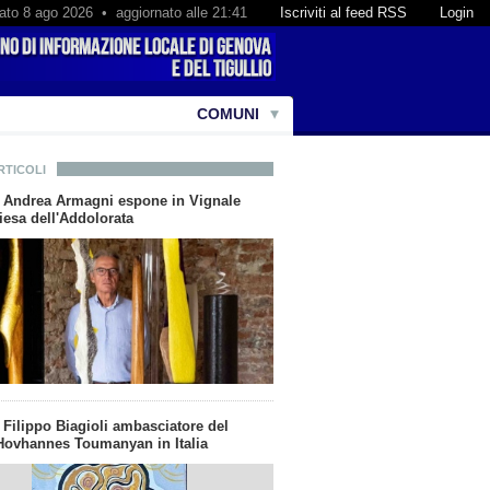
ato 8 ago 2026 • aggiornato alle 21:41
Iscriviti al feed RSS
Login
COMUNI
RTICOLI
ta Andrea Armagni espone in Vignale
iesa dell'Addolorata
a Filippo Biagioli ambasciatore del
ovhannes Toumanyan in Italia