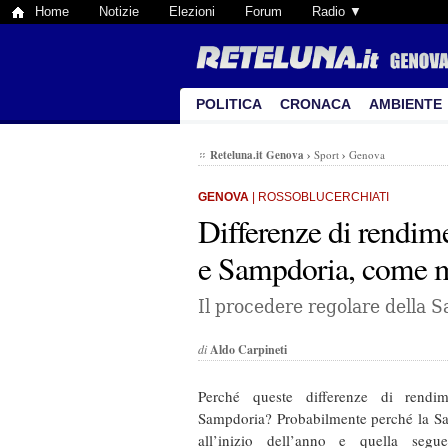
Home
Notizie
Elezioni
Forum
Radio ▼
POLITICA
CRONACA
AMBIENTE
Reteluna.it Genova
›
Sport
›
Genova
GENOVA
| ROSSOBLUCERCHIATI
Differenze di rendim
e Sampdoria, come ma
Il procedere regolare della S
di
Aldo Carpineti
Perché queste differenze di rend
Sampdoria? Probabilmente perché la Sa
all’inizio dell’anno e quella seg