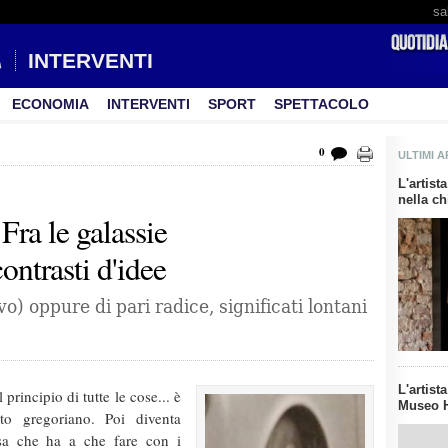
sa
INTERVENTI
ECONOMIA
INTERVENTI
SPORT
SPETTACOLO
0
ULTIMI A
L'artis
nella ch
Fra le galassie
ontrasti d'idee
o) oppure di pari radice, significati lontani
L'artist
principio di tutte le cose... è
Museo H
o gregoriano. Poi diventa
osa che ha a che fare con i