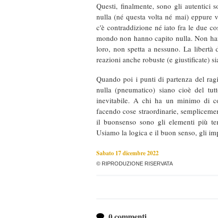
Questi, finalmente, sono gli autentici 
nulla (né questa volta né mai) eppure 
c'è contraddizione né iato fra le due cos
mondo non hanno capito nulla. Non ha
loro, non spetta a nessuno. La libertà d
reazioni anche robuste (e giustificate) si
Quando poi i punti di partenza del rag
nulla (pneumatico) siano cioè del tutto 
inevitabile. A chi ha un minimo di co
facendo cose straordinarie, sempliceme
il buonsenso sono gli elementi più tem
Usiamo la logica e il buon senso, gli im
Sabato 17 dicembre 2022
© RIPRODUZIONE RISERVATA
0 commenti