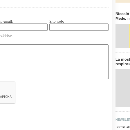
Niccolò
Mede, in
zo email:
Sito web:
pubblico
.
La mostr
respiro»
NEWSLE
Iscriviti a