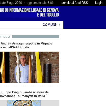
bato 8 ago 2026 • aggiornato alle 3:01
Iscriviti al feed RSS
Login
COMUNI
RTICOLI
ta Andrea Armagni espone in Vignale
iesa dell'Addolorata
a Filippo Biagioli ambasciatore del
ovhannes Toumanyan in Italia