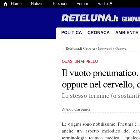
Home
Notizie
Elezioni
Forum
Radio ▼
POLITICA
CRONACA
AMBIENTE
Reteluna.it Genova
›
Interventi
›
Genova
QUASI UN APPELLO
Il vuoto pneumatico. 
oppure nel cervello, c
Lo stesso termine (o sostantiv
di
Aldo Carpineti
Le origini sono nobilissime. Pneuma è il 
anche un aspetto melodico del cant
terminologia tecnica medica... qualc