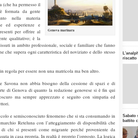
a (che ha permesso il
 è formata da gente
nto nella materia
nze ed esperienze e
Genova marinara
esenti per offrire al
nte qualitativo; è la
i vissuti in ambito professionale, sociale e familiare che fanno
 che supera ogni caratteristica del noviziato e dello stesso
L'analph
riscatto
 in regola per essere non una matricola ma ben altro.
he Savona non abbia bisogno della cessione di spazi e di
arte di Genova di quanto la redazione genovese si è fin qui
 oscuro ma sempre apprezzato e seguito con simpatia ed
ttori.
piccolo e semisconosciuto fenomeno che si sta consumando in
Sabato s
battito 
il marchio Reteluna con l’atteggiamento di disponibilità che
 di chi si presenti come migrante perché proveniente da
ssuta in casa propria. In realtà è proprio l’opposto. La logica