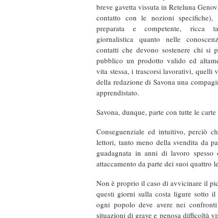
breve gavetta vissuta in Reteluna Genov
contatto con le nozioni specifiche),
preparata e competente, ricca ta
giornalistica quanto nelle conosce
contatti che devono sostenere chi si pr
pubblico un prodotto
valido ed altame
vita stessa, i trascorsi lavorativi, quell
della redazione di Savona una compagine
apprendistato.
Savona, dunque, parte con tutte le carte
Conseguenziale ed intuitivo, perciò c
lettori, tanto meno della svendita da p
guadagnata in anni di lavoro spesso
attaccamento da parte dei suoi quattro le
Non è proprio il caso di avvicinare il 
questi giorni sulla costa ligure sotto 
ogni popolo deve avere nei confronti
situazioni di grave e penosa difficoltà vi