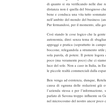
di quanto si sta verificando nelle due 
distanza non è quella del bisognoso che 
bene e conduca una vita tutto sommato 
nell’ambito del mondo del business (anc
Pur fermandosi, per il momento, alla ge
Così stando le cose logico che la gente
autonomia, direi senza tema di sbagliar
appoggi e pratica (soprattutto in campo
boccone, relegandola a strumento utile 
sola parola, di potere. Il potere logor
poco (ma veramente poco) che ci siamo 
luce del sole. Non a caso in Italia, in E
le piccole realtà commerciali dalla esp
Ben venga ad esistenza, dunque, Rete
causa di ognuna delle redazioni già es
l’azienda stessa e per l’informazione,
parlato di Savona troppo
influente su G
nel microcosmo del nostro ancor poco c