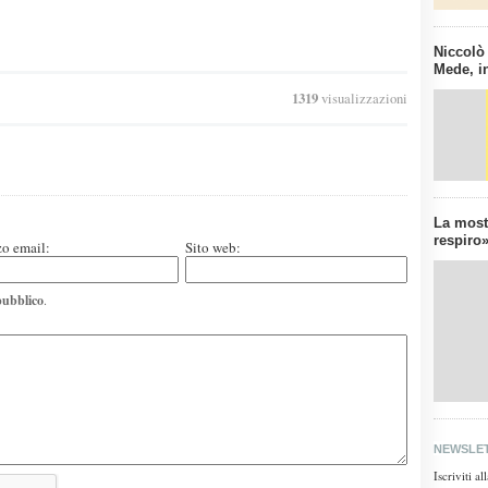
Niccolò
Mede, in
1319
visualizzazioni
La mostr
respiro»
zo email:
Sito web:
pubblico
.
NEWSLE
Iscriviti a