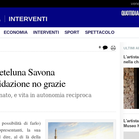
vene
INTERVENTI
ECONOMIA
INTERVENTI
SPORT
SPETTACOLO
0
ULTIMI A
L'artis
nella ch
eteluna Savona
ridazione no grazie
inato, e vita in autonomia reciproca
L'artist
ossibilità di farlo)
Museo H
presentanti, la sua
 dire, al di là della