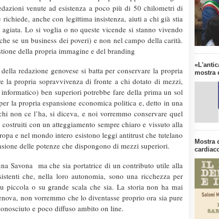
redazioni venute ad esistenza a poco più di 50 chilometri di
richiede, anche con legittima insistenza, aiuti a chi già stia
agiata. Lo si voglia o no queste vicende si stanno vivendo
he se un business dei poveri) e non nel campo della carità.
stione della propria immagine e del branding
«L'antic
 della redazione genovese si batta per conservare la propria
mostra d
e la propria sopravvivenza di fronte a chi dotato di mezzi,
 informatico) ben superiori
potrebbe fare della prima un sol
per la propria espansione economica politica e, detto in una
a chi non ce l’ha, si diceva, e noi vorremmo conservare quel
costruiti con un atteggiamento sempre chiaro e vissuto alla
uropa e nel mondo intero esistono leggi antitrust che tutelano
Mostra 
ansione delle potenze che dispongono di mezzi superiori.
cardiaco
luna Savona
ma che sia portatrice di un contributo utile alla
istenti che, nella loro autonomia, sono una ricchezza per
 su piccola o su grande scala che sia. La storia non ha mai
enova, non vorremmo che lo diventasse proprio ora sia pure
onosciuto e poco diffuso ambito on line.