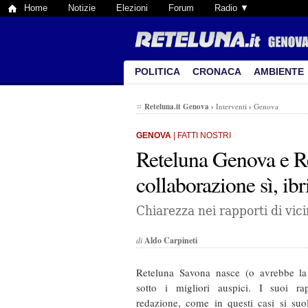
Home
Notizie
Elezioni
Forum
Radio ▼
POLITICA
CRONACA
AMBIENTE
Reteluna.it Genova
›
Interventi
›
Genova
GENOVA
| FATTI NOSTRI
Reteluna Genova e R
collaborazione sì, ib
Chiarezza nei rapporti di vic
di
Aldo Carpineti
Reteluna Savona nasce (o avrebbe la p
sotto i migliori auspici. I suoi rap
redazione, come in questi casi si suol