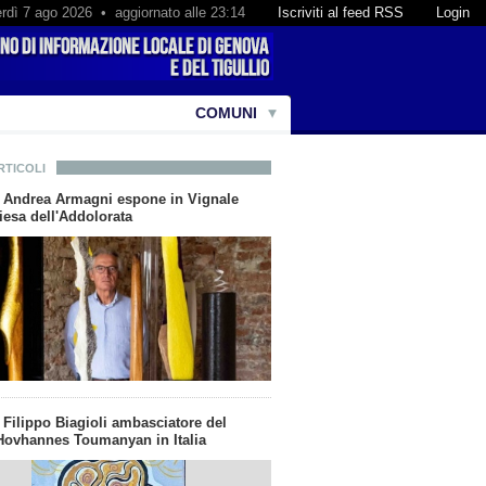
rdì 7 ago 2026 • aggiornato alle 23:14
Iscriviti al feed RSS
Login
COMUNI
RTICOLI
ta Andrea Armagni espone in Vignale
iesa dell'Addolorata
a Filippo Biagioli ambasciatore del
ovhannes Toumanyan in Italia