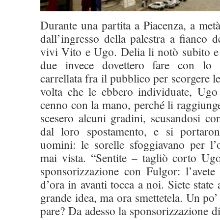
Durante una partita a Piacenza, a met
dall’ingresso della palestra a fianco d
vivi Vito e Ugo. Delia li notò subito e
due invece dovettero fare con lo
carrellata fra il pubblico per scorgere 
volta che le ebbero individuate, Ug
cenno con la mano, perché li raggiung
scesero alcuni gradini, scusandosi con 
dal loro spostamento, e si portaro
uomini: le sorelle sfoggiavano per l’
mai vista. “Sentite – tagliò corto Ug
sponsorizzazione con Fulgor: l’avete 
d’ora in avanti tocca a noi. Siete state 
grande idea, ma ora smettetela. Un po’
pare? Da adesso la sponsorizzazione di