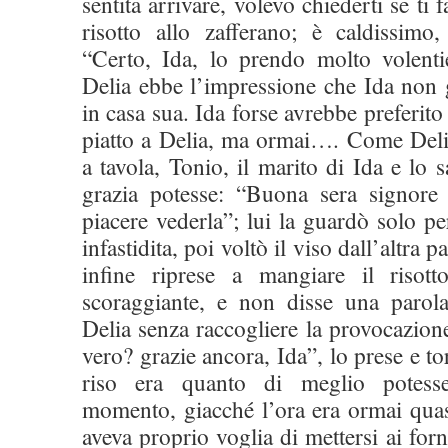
sentita arrivare, volevo chiederti se ti 
risotto allo zafferano; è caldissimo,
“Certo, Ida, lo prendo molto volentie
Delia ebbe l’impressione che Ida non 
in casa sua. Ida forse avrebbe preferito 
piatto a Delia, ma ormai…. Come Delia
a tavola, Tonio, il marito di Ida e lo 
grazia potesse: “Buona sera signore
piacere vederla”; lui la guardò solo pe
infastidita, poi voltò il viso dall’altra 
infine riprese a mangiare il risot
scoraggiante, e non disse una parol
Delia senza raccogliere la provocazione
vero? grazie ancora, Ida”, lo prese e t
riso era quanto di meglio potess
momento, giacché l’ora era ormai quas
aveva proprio voglia di mettersi ai for