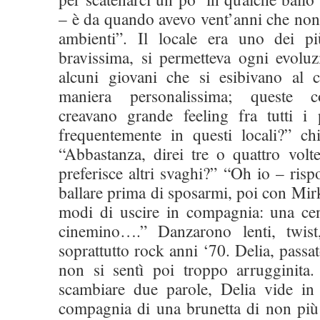
– è da quando avevo vent’anni che non
ambienti”. Il locale era uno dei pi
bravissima, si permetteva ogni evoluz
alcuni giovani che si esibivano al c
maniera personalissima; queste c
creavano grande feeling fra tutti i 
frequentemente in questi locali?” c
“Abbastanza, direi tre o quattro volt
preferisce altri svaghi?” “Oh io – ris
ballare prima di sposarmi, poi con Mi
modi di uscire in compagnia: una ce
cinemino….” Danzarono lenti, twis
soprattutto rock anni ‘70. Delia, pass
non si sentì poi troppo arrugginita.
scambiare due parole, Delia vide in 
compagnia di una brunetta di non più 