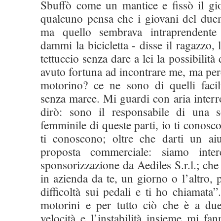
Sbuffò come un mantice e fissò il gio
qualcuno pensa che i giovani del duem
ma quello sembrava intraprendente
dammi la bicicletta - disse il ragazzo, l
tettuccio senza dare a lei la possibilità
avuto fortuna ad incontrare me, ma pe
motorino? ce ne sono di quelli faci
senza marce. Mi guardi con aria interr
dirò: sono il responsabile di una s
femminile di queste parti, io ti conosco,
ti conoscono; oltre che darti un ai
proposta commerciale: siamo inter
sponsorizzazione da Aediles S.r.l.; che
in azienda da te, un giorno o l’altro, p
difficoltà sui pedali e ti ho chiamata
motorini e per tutto ciò che è a du
velocità e l’instabilità insieme mi fa