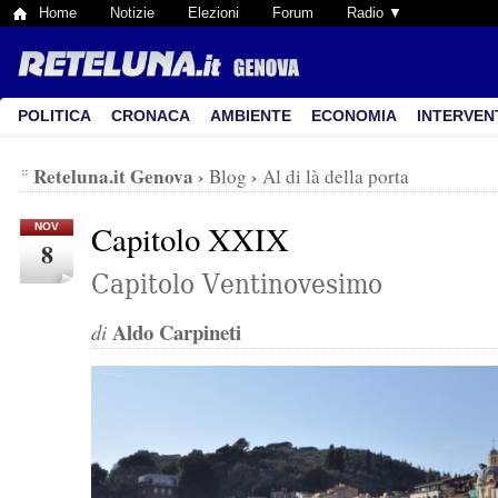
Home
Notizie
Elezioni
Forum
Radio ▼
POLITICA
CRONACA
AMBIENTE
ECONOMIA
INTERVEN
Reteluna.it Genova
›
›
Blog
Al di là della porta
Capitolo XXIX
NOV
8
Capitolo Ventinovesimo
Aldo Carpineti
di