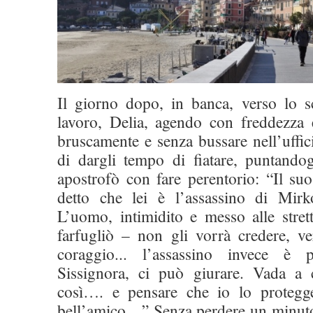
Il giorno dopo, in banca, verso lo sc
lavoro, Delia, agendo con freddezza e
bruscamente e senza bussare nell’uffi
di dargli tempo di fiatare, puntandog
apostrofò con fare perentorio: “Il s
detto che lei è l’assassino di Mirk
L’uomo, intimidito e messo alle stret
farfugliò – non gli vorrà credere, v
coraggio... l’assassino invece è 
Sissignora, ci può giurare. Vada a 
così…. e pensare che io lo protegge
bell’amico…” Senza perdere un minuto 