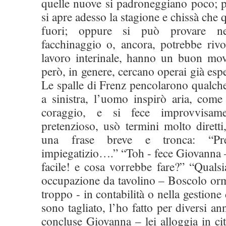
quelle nuove si padroneggiano poco; pe
si apre adesso la stagione e chissà che 
fuori; oppure si può provare nel
facchinaggio o, ancora, potrebbe rivol
lavoro interinale, hanno un buon mo
però, in genere, cercano operai già esp
Le spalle di Frenz pencolarono qualch
a sinistra, l’uomo inspirò aria, come
coraggio, e si fece improvvisame
pretenzioso, usò termini molto dirett
una frase breve e tronca: “Pre
impiegatizio….” “Toh - fece Giovanna 
facile! e cosa vorrebbe fare?” “Quals
occupazione da tavolino – Boscolo orm
troppo - in contabilità o nella gestione
sono tagliato, l’ho fatto per diversi a
concluse Giovanna – lei alloggia in ci