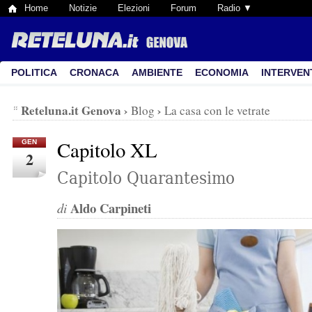
Home
Notizie
Elezioni
Forum
Radio ▼
POLITICA
CRONACA
AMBIENTE
ECONOMIA
INTERVEN
Reteluna.it Genova
›
›
Blog
La casa con le vetrate
Capitolo XL
GEN
2
Capitolo Quarantesimo
Aldo Carpineti
di